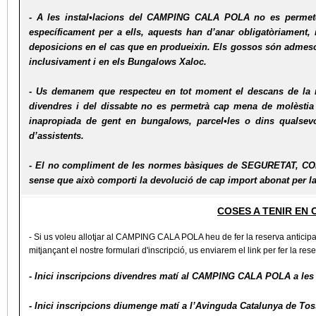
- A les instal•lacions del CAMPING CALA POLA
no es permet
específicament per a ells,
aquests han d’anar obligatòriament, 
deposicions en el cas que en produeixin.
Els gossos són admesos
inclusivament i en els Bungalows Xaloc.
- Us demanem que respecteu en tot moment el descans de la re
divendres i del dissabte no es permetrà cap mena de molèstia
inapropiada de gent en bungalows, parcel•les o dins qualsev
d’assistents.
- El no compliment de les normes bàsiques de SEGURETAT, CO
sense que això comporti la devolució de cap import abonat per la
COSES A TENIR EN
- Si us voleu allotjar al CAMPING CALA POLA heu de fer la reserva anticipad
mitjançant el nostre formulari d'inscripció, us enviarem el link per fer la re
- Inici inscripcions divendres matí al CAMPING CALA POLA a les 
- Inici inscripcions diumenge matí a l’Avinguda Catalunya de Tos