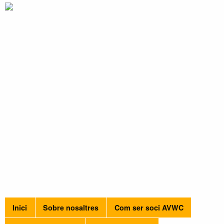
Inici
Sobre nosaltres
Com ser soci AVWC