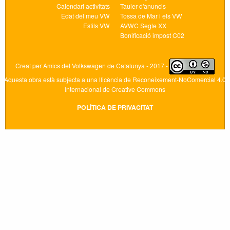
Calendari activitats
Tauler d'anuncis
Edat del meu VW
Tossa de Mar i els VW
Estils VW
AVWC Segle XX
Bonificació impost C02
Creat per
Amics del Volkswagen de Catalunya
- 2017 -
Aquesta obra està subjecta a una llicència de
Reconeixement-NoComercial 4.0
Internacional de Creative Commons
POLÍTICA DE PRIVACITAT