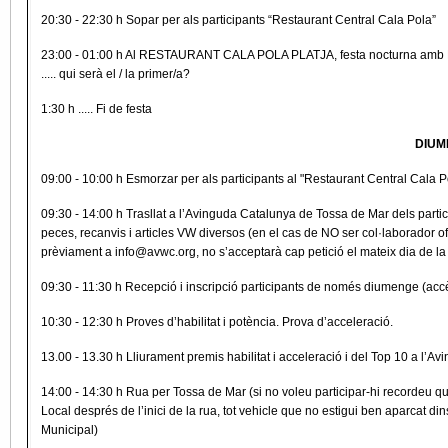
20:30 - 22:30 h Sopar per als participants “Restaurant Central Cala Pola”
23:00 - 01:00 h Al RESTAURANT CALA POLA PLATJA, festa nocturna amb DJ L
..... qui serà el / la primer/a?
1:30 h ..... Fi de festa
DIUM
09:00 - 10:00 h Esmorzar per als participants al "Restaurant Central Cala P
09:30 - 14:00 h Trasllat a l’Avinguda Catalunya de Tossa de Mar dels particip
peces, recanvis i articles VW diversos (en el cas de NO ser col·laborador
prèviament a info@avwc.org, no s’acceptarà cap petició el mateix dia de la
09:30 - 11:30 h Recepció i inscripció participants de només diumenge (ac
10:30 - 12:30 h Proves d’habilitat i potència. Prova d’acceleració.
13.00 - 13.30 h Lliurament premis habilitat i acceleració i del Top 10 a l
14:00 - 14:30 h Rua per Tossa de Mar (si no voleu participar-hi recordeu qu
Local després de l’inici de la rua, tot vehicle que no estigui ben aparcat din
Municipal)