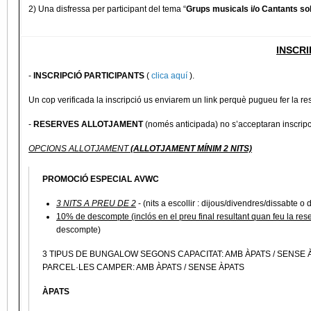
2) Una disfressa per participant del tema
“
Grups musicals i/o Cantants sol
INSCRI
-
INSCRIPCIÓ PARTICIPANTS
(
clica aquí
).
Un cop verificada la inscripció us enviarem un link perquè pugueu fer la
-
RESERVES ALLOTJAMENT
(només anticipada) no s’acceptaran inscripci
OPCIONS ALLOTJAMENT
(ALLOTJAMENT MÍNIM 2 NITS)
PROMOCIÓ ESPECIAL AVWC
3 NITS A PREU DE 2
- (nits a escollir : dijous/divendres/dissabte 
10% de descompte (inclós en el preu final resultant quan feu la res
descompte)
3 TIPUS DE BUNGALOW SEGONS CAPACITAT: AMB ÀPATS / SENSE 
PARCEL·LES CAMPER: AMB ÀPATS / SENSE ÀPATS
ÀPATS