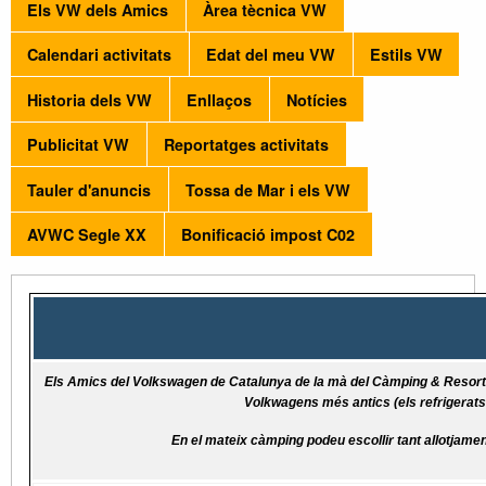
Els VW dels Amics
Àrea tècnica VW
Calendari activitats
Edat del meu VW
Estils VW
Historia dels VW
Enllaços
Notícies
Publicitat VW
Reportatges activitats
Tauler d'anuncis
Tossa de Mar i els VW
AVWC Segle XX
Bonificació impost C02
Els Amics del Volkswagen de Catalunya de la mà del Càmping & Resort C
Volkwagens més antics (els refrigerats
En el mateix càmping podeu escollir tant allotjam