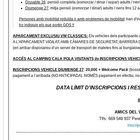
Dissabte
2
6
: pensió completa (esmorzar / dinar / sopar) adults / nen
Diumenge 27
: mitja pensió (esmorzar / dinar) adults / nens fins 12 
Persones amb mobilitat reduïda o amb problemes de mobilitat
: han d'i
ho indiquin els que portin GOS !!
APARCAMENT EXCLUSIU VW CLASSICS:
Els vehicles dels participant
A L’APARCAMENT VIGILAT, AMB CÀMARES DE SEGURETAT, BARRERA D’ACCÉS 
(en arribar disposareu d’un servei de transport de maletes fins al bungalow
ACCÉS AL CAMPING CALA POLA VISITANTS i/o INSCRIPCIONS VEH
INSCRIPCIONS VEHICLE DIUMENGE 27
:
20,00€ +
Welcome Pack
(bossa
pagament a l’arribada (NO ANTICIPADA). NOMÉS pagament en efectiu, no s’ad
DATA LÍMIT D'INSCRIPCIONS I R
AMICS DEL
Tlfs. 669 549 937 Pere
inscri
-------------------------------------------------------------------------------