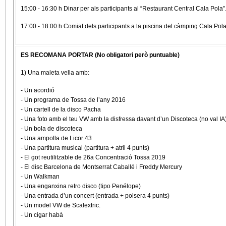
15:00 - 16:30 h Dinar per als participants al “Restaurant Central Cala Pola”.
17:00 - 18:00 h Comiat dels participants a la piscina del càmping Cala Pol
ES RECOMANA PORTAR (No obligatori però puntuable)
1) Una maleta vella amb:
- Un acordió
- Un programa de Tossa de l’any 2016
- Un cartell de la disco Pacha
- Una foto amb el teu VW amb la disfressa davant d’un Discoteca (no val IA
- Un bola de discoteca
- Una ampolla de Licor 43
- Una partitura musical (partitura + atril 4 punts)
- El got reutilitzable de 26a Concentració Tossa 2019
- El disc Barcelona de Montserrat Caballé i Freddy Mercury
- Un Walkman
- Una enganxina retro disco (tipo Penélope)
- Una entrada d’un concert (entrada + polsera 4 punts)
- Un model VW de Scalextric.
- Un cigar habà