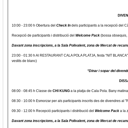
DIVE
10:00 - 23:00 h Obertura del
Check In
dels participants a la recepció del C
Recepció de participants i distribució del
Welcome Pack
(bossa obsequis, 
Davant zona inscripcions, a la Sala Polivalent, zona de Mercat de recanv
23:00 - 01:30 h Al RESTAURANT CALA POLA PLATJA, festa “NIT BLANCA” tri
vestits de blanc)
*Dinar i sopar del divendr
DISS
08:00 - 08:45 h Classe de
CHI KUNG
a la platja de Cala Pola. Bany matina
08:30 - 10.00 h Esmorzar per als participants inscrits des de divendres al 
09.30 - 12.00 h Recepció participants i distribució del
Welcome Pack
a la
Davant zona inscripcions, a la Sala Polivalent, zona de Mercat de recanv