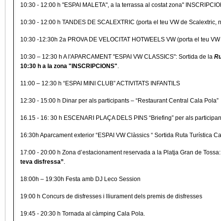
10:30 - 12:00 h
"ESPAI MALETA", a la terrassa al costat zona" INSCRIPCIONS
10:30 - 12:00 h TANDES DE SCALEXTRIC (porta el teu VW de Scalextric, no
10:30 -12:30h 2a PROVA DE VELOCITAT HOTWEELS VW (porta el teu VW Ho
10:30 – 12:30 h A l'APARCAMENT "ESPAI VW CLASSICS": Sortida de la
Ru
10:30 h a la zona
"INSCRIPCIONS"
.
11:00 – 12:30 h “ESPAI MINI CLUB” ACTIVITATS INFANTILS
12:30 - 15:00 h Dinar per als participants – “Restaurant Central Cala Pola”
16.15 - 16: 30 h ESCENARI PLAÇA DELS PINS “Briefing” per als participan
16:30h Aparcament exterior “ESPAI VW Clàssics “ Sortida Ruta Turística Ca
17:00 - 20:00 h Zona d’estacionament reservada a la Platja Gran de Tossa
teva disfressa”
.
18:00h – 19:30h Festa amb DJ Leco Session
19:00 h Concurs de disfresses i lliurament dels premis de disfresses
19:45 - 20:30 h Tornada al càmping Cala Pola.