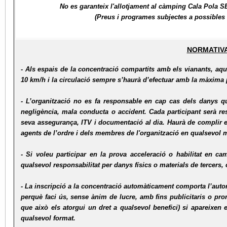
No es garanteix l'allotjament al càmping Cala Pola 
(Preus i programes subjectes a possibles v
NORMATIVA
- Als espais de la concentració compartits amb els vianants, aque
10 km/h i la circulació sempre s’haurà d’efectuar amb la màxima
- L’organització no es fa responsable en cap cas dels danys q
negligència, mala conducta o accident. Cada participant serà res
seva assegurança, ITV i documentació al dia. Haurà de complir e
agents de l’ordre i dels membres de l'organització en qualsevol
- Si voleu participar en la prova acceleració o habilitat en cam
qualsevol responsabilitat per danys físics o materials de tercers,
- La inscripció a la concentració automàticament comporta l’autor
perquè faci ús, sense ànim de lucre, amb fins publicitaris o pro
que això els atorgui un dret a qualsevol benefici) si apareixen 
qualsevol format.