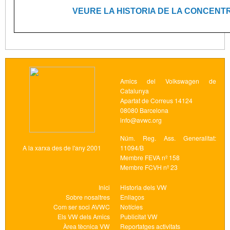
VEURE LA HISTORIA DE LA CONCENTR
Amics del Volkswagen de
Catalunya
Apartat de Correus 14124
08080 Barcelona
info@avwc.org
Núm. Reg. Ass. Generalitat:
A la xarxa des de l'any 2001
11094/B
Membre FEVA nº 158
Membre FCVH nº 23
Inici
Historia dels VW
Sobre nosaltres
Enllaços
Com ser soci AVWC
Notícies
Els VW dels Amics
Publicitat VW
Àrea tècnica VW
Reportatges activitats