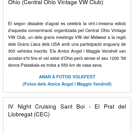
Ohio (Central Ohio Vintage VW Club)
El segon dissabte d'agost es celebrà la vint-i-tresena edició
d'aquesta concentració organitzada pel Central Ohio Vintage
VW Club, un dels grans meetings VW del Midwest a la regió
dels Grans Llacs dels USA amb una participació enguany de
300 vehicles inscrits. Els
Angel i Maggie Vendrell van
Amics
acostar-s'hi fins el veí estat d'Ohio però sense el seu 1200 '59
doncs Pataskala es troba a 550 km de casa seva.
ANAR A FOTOS VOLKFEST
(Fotos dels
Amics
Ángel i Maggie Vendrell)
IV Night Cruising Sant Boi - El Prat del
Llobregat (CEC)