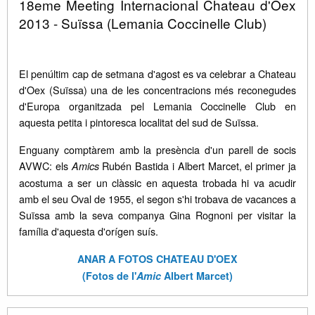
18eme Meeting Internacional Chateau d'Oex
2013 - Suïssa (Lemania Coccinelle Club)
El penúltim cap de setmana d'agost es va celebrar a Chateau
d'Oex (Suïssa) una de les concentracions més reconegudes
d'Europa organitzada pel Lemania Coccinelle Club en
aquesta petita i pintoresca localitat del sud de Suïssa.
Enguany comptàrem amb la presència d'un parell de socis
AVWC: els
Rubén Bastida i Albert Marcet, el primer ja
Amics
acostuma a ser un clàssic en aquesta trobada hi va acudir
amb el seu Oval de 1955, el segon s'hi trobava de vacances a
Suïssa amb la seva companya Gina Rognoni per visitar la
família d'aquesta d'orígen suís.
ANAR A FOTOS CHATEAU D'OEX
(Fotos de l'
Amic
Albert Marcet)