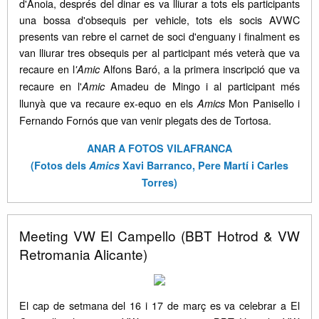
d'Anoia, després del dinar es va lliurar a tots els participants
una bossa d'obsequis per vehicle, tots els socis AVWC
presents van rebre el carnet de soci d'enguany i finalment es
van lliurar tres obsequis per al participant més veterà que va
recaure en l
Alfons Baró, a la primera inscripció que va
'Amic
recaure en l'
Amadeu de Mingo i al participant més
Amic
llunyà que va recaure ex-equo en els
Mon Panisello i
Amics
Fernando Fornós que van venir plegats des de Tortosa.
ANAR A FOTOS VILAFRANCA
(Fotos dels
Amics
Xavi Barranco, Pere Martí i Carles
Torres)
Meeting VW El Campello (BBT Hotrod & VW
Retromania Alicante)
El cap de setmana del 16 i 17 de març es va celebrar a El