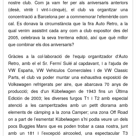
nostre club. Com ja vam fer per als aniversaris anteriors
(desè, vintè i vint-i-cinquè), el club va organitzar una
concentració a Barcelona per a commemorar l'efemèride com
cal. Es donava la circumstància que la fira Auto Retro, a la
qual venim assistint cada any com a club expositor des del
2005, celebrava la seva trentena edició, així que què millor
que combinar els dos aniversaris?
Gràcies a la col·laboració de l'equip organitzador d'Auto
Retro, amb el el Sr. Fermí Sulé al capdavant, i a l'ajuda de
VW España, VW Vehiculos Comerciales i de VW Classic
Parts, el club va poder muntar una exhaustiva exposició de
Volkswagen refrigerats per aire, que abarcava 70 anys de
producció; des d'un Kübelwagen de 1943 fins un Última
Edición de 2003; les diverses furgos T1 i T2 amb especial
atenció a les camperitzades amb un petit diorama amb
elements de càmping a la zona Camper; una zona Off Road
on a part de l’esmentat Kübelwagen s’hi podia veure un dels
pocs Buggies Manx que es poden trobar a casa nostra, junt
amb un 181 i l’excepció aircooled, una espectacular T3