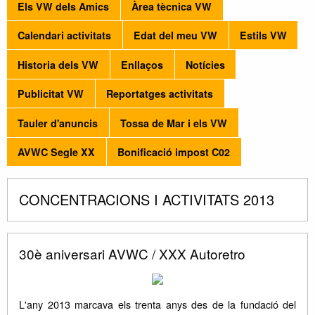
Els VW dels Amics
Àrea tècnica VW
Calendari activitats
Edat del meu VW
Estils VW
Historia dels VW
Enllaços
Notícies
Publicitat VW
Reportatges activitats
Tauler d'anuncis
Tossa de Mar i els VW
AVWC Segle XX
Bonificació impost C02
CONCENTRACIONS I ACTIVITATS 2013
30è aniversari AVWC / XXX Autoretro
L'any 2013 marcava els trenta anys des de la fundació del