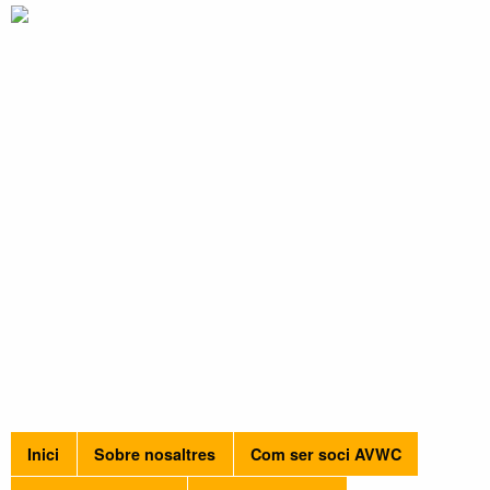
Inici
Sobre nosaltres
Com ser soci AVWC