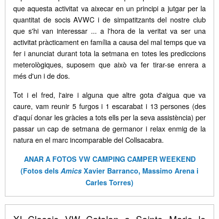
que aquesta activitat va aixecar en un principi a jutgar per la
quantitat de socis AVWC i de simpatitzants del nostre club
que s'hi van interessar ... a l'hora de la veritat va ser una
activitat pràcticament en família a causa del mal temps que va
fer i anunciat durant tota la setmana en totes les prediccions
meterològiques, suposem que això va fer tirar-se enrera a
més d'un i de dos.
Tot i el fred, l'aire i alguna que altre gota d'aigua que va
caure, vam reunir 5 furgos i 1 escarabat i 13 persones (des
d'aquí donar les gràcies a tots ells per la seva assistència) per
passar un cap de setmana de germanor i relax enmig de la
natura en el marc incomparable del Collsacabra.
ANAR A FOTOS VW CAMPING CAMPER WEEKEND
(Fotos dels
Amics
Xavier Barranco, Massimo Arena i
Carles Torres)
XI Classic VW Catalan a Sainte Marie le