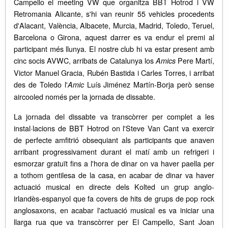
Campello el meeting VW que organitza BBT Hotrod i VW
Retromania Alicante, s'hi van reunir 55 vehicles procedents
d'Alacant, València, Albacete, Murcia, Madrid, Toledo, Teruel,
Barcelona o Girona, aquest darrer es va endur el premi al
participant més llunya. El nostre club hi va estar present amb
cinc socis AVWC, arribats de Catalunya los
Pere Martí,
Amics
Victor Manuel Gracia, Rubén Bastida i Carles Torres, i arribat
des de Toledo l'
Luís Jiménez Martín-Borja però sense
Amic
aircooled només per la jornada de dissabte.
La jornada del dissabte va transcòrrer per complet a les
instal·lacions de BBT Hotrod on l'Steve Van Cant va exercir
de perfecte amfitrió obsequiant als participants que anaven
arribant progressivament durant el matí amb un refrigeri i
esmorzar gratuït fins a l'hora de dinar on va haver paella per
a tothom gentilesa de la casa, en acabar de dinar va haver
actuació musical en directe dels Kolted un grup anglo-
irlandès-espanyol que fa covers de hits de grups de pop rock
anglosaxons, en acabar l'actuació musical es va iniciar una
llarga rua que va transcòrrer per El Campello, Sant Joan