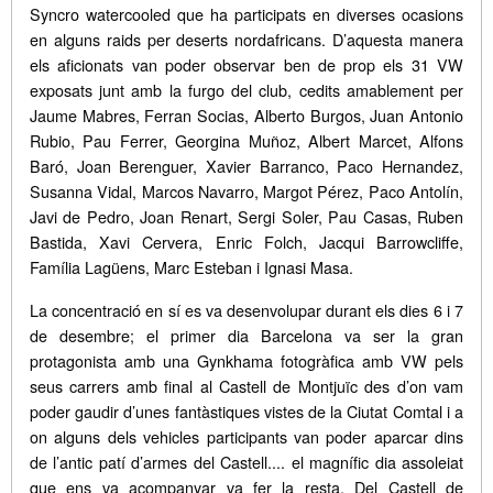
Syncro watercooled que ha participats en diverses ocasions
en alguns raids per deserts nordafricans. D’aquesta manera
els aficionats van poder observar ben de prop els 31 VW
exposats junt amb la furgo del club, cedits amablement per
Jaume Mabres, Ferran Socias, Alberto Burgos, Juan Antonio
Rubio, Pau Ferrer, Georgina Muñoz, Albert Marcet, Alfons
Baró, Joan Berenguer, Xavier Barranco, Paco Hernandez,
Susanna Vidal, Marcos Navarro, Margot Pérez, Paco Antolín,
Javi de Pedro, Joan Renart, Sergi Soler, Pau Casas, Ruben
Bastida, Xavi Cervera, Enric Folch, Jacqui Barrowcliffe,
Família Lagüens, Marc Esteban i Ignasi Masa.
La concentració en sí es va desenvolupar durant els dies 6 i 7
de desembre; el primer dia Barcelona va ser la gran
protagonista amb una Gynkhama fotogràfica amb VW pels
seus carrers amb final al Castell de Montjuïc des d’on vam
poder gaudir d’unes fantàstiques vistes de la Ciutat Comtal i a
on alguns dels vehicles participants van poder aparcar dins
de l’antic patí d’armes del Castell.... el magnífic dia assoleiat
que ens va acompanyar va fer la resta. Del Castell de