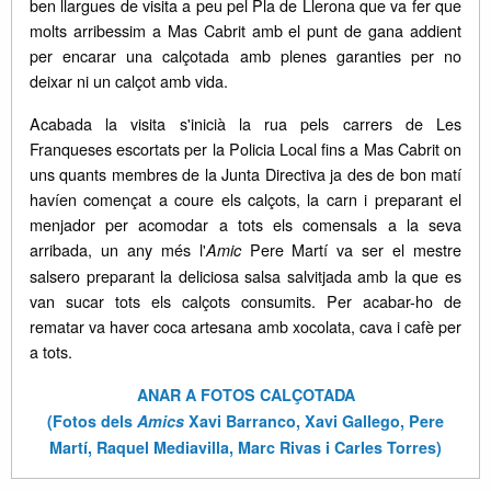
ben llargues de visita a peu pel Pla de Llerona que va fer que
molts arribessim a Mas Cabrit amb el punt de gana addient
per encarar una calçotada amb plenes garanties per no
deixar ni un calçot amb vida.
Acabada la visita s'inicià la rua pels carrers de Les
Franqueses escortats per la Policia Local fins a Mas Cabrit on
uns quants membres de la Junta Directiva ja des de bon matí
havíen començat a coure els calçots, la carn i preparant el
menjador per acomodar a tots els comensals a la seva
arribada, un any més l'
Pere Martí va ser el mestre
Amic
salsero preparant la deliciosa salsa salvitjada amb la que es
van sucar tots els calçots consumits. Per acabar-ho de
rematar va haver coca artesana amb xocolata, cava i cafè per
a tots.
ANAR A FOTOS CALÇOTADA
(Fotos dels
Amics
Xavi Barranco, Xavi Gallego, Pere
Martí, Raquel Mediavilla, Marc Rivas i Carles Torres)