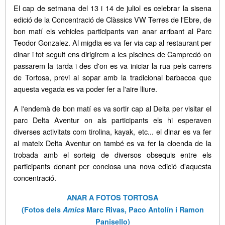
El cap de setmana del 13 i 14 de juliol es celebrar la sisena
edició de la Concentració de Clàssics VW Terres de l'Ebre, de
bon matí els vehicles participants van anar arribant al Parc
Teodor Gonzalez. Al migdia es va fer via cap al restaurant per
dinar i tot seguit ens dirigirem a les piscines de Campredó on
passarem la tarda i des d'on es va iniciar la rua pels carrers
de Tortosa, previ al sopar amb la tradicional barbacoa que
aquesta vegada es va poder fer a l'aire lliure.
A l'endemà de bon matí es va sortir cap al Delta per visitar el
parc Delta Aventur on als participants els hi esperaven
diverses activitats com tirolina, kayak, etc... el dinar es va fer
al mateix Delta Aventur on també es va fer la cloenda de la
trobada amb el sorteig de diversos obsequis entre els
participants donant per conclosa una nova edició d'aquesta
concentració.
ANAR A FOTOS TORTOSA
(Fotos dels
Amics
Marc Rivas, Paco Antolín i Ramon
Panisello)