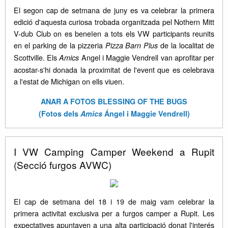
El segon cap de setmana de juny es va celebrar la primera
edició d'aquesta curiosa trobada organitzada pel Nothern Mitt
V-dub Club on es beneïen a tots els VW participants reunits
en el parking de la pizzeria
de la localitat de
Pizza Barn Plus
Scottville. Els
Angel i Maggie Vendrell van aprofitar per
Amics
acostar-s'hi donada la proximitat de l'event que es celebrava
a l'estat de Michigan on ells viuen.
ANAR A FOTOS BLESSING OF THE BUGS
(Fotos dels
Amics
Ángel i Maggie Vendrell)
I VW Camping Camper Weekend a Rupit
(Secció furgos AVWC)
El cap de setmana del 18 i 19 de maig vam celebrar la
primera activitat exclusiva per a furgos camper a Rupit. Les
expectatives apuntaven a una alta participació donat l'interés