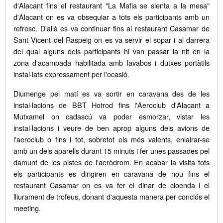
d'Alacant fins el restaurant "La Mafia se sienta a la mesa"
d'Alacant on es va obsequiar a tots els participants amb un
refresc. D'allà es va continuar fins al restaurant Casamar de
Sant Vicent del Raspeig on es va servir el sopar i al darrera
del qual alguns dels participants hi van passar la nit en la
zona d'acampada habilitada amb lavabos i dutxes portàtils
instal·lats expressament per l'ocasió.
Diumenge pel matí es va sortir en caravana des de les
instal·lacions de BBT Hotrod fins l'Aeroclub d'Alacant a
Mutxamel on cadascú va poder esmorzar, vistar les
instal·lacions i veure de ben aprop alguns dels avions de
l'aeroclub o fins i tot, sobretot els més valents, enlairar-se
amb un dels aparells durant 15 minuts i fer unes passades pel
damunt de les pistes de l'aeròdrom. En acabar la visita tots
els participants es dirigiren en caravana de nou fins el
restaurant Casamar on es va fer el dinar de cloenda i el
lliurament de trofeus, donant d'aquesta manera per conclós el
meeting.