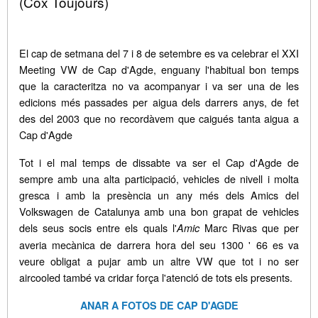
(Cox Toujours)
El cap de setmana del 7 i 8 de setembre es va celebrar el XXI
Meeting VW de Cap d'Agde, enguany l'habitual bon temps
que la caracteritza no va acompanyar i va ser una de les
edicions més passades per aigua dels darrers anys, de fet
des del 2003 que no recordàvem que caigués tanta aigua a
Cap d'Agde
Tot i el mal temps de dissabte va ser el Cap d'Agde de
sempre amb una alta participació, vehicles de nivell i molta
gresca i amb la presència un any més dels Amics del
Volkswagen de Catalunya amb una bon grapat de vehicles
dels seus socis entre els quals l'
Marc Rivas que per
Amic
averia mecànica de darrera hora del seu 1300 ' 66 es va
veure obligat a pujar amb un altre VW que tot i no ser
aircooled també va cridar força l'atenció de tots els presents.
ANAR A FOTOS DE CAP D'AGDE