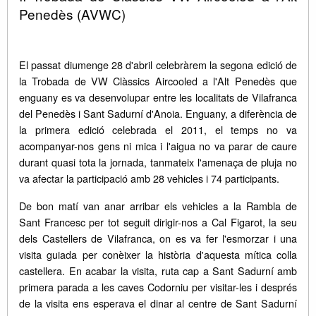
Penedès (AVWC)
El passat diumenge 28 d'abril celebràrem la segona edició de
la Trobada de VW Clàssics Aircooled a l'Alt Penedès que
enguany es va desenvolupar entre les localitats de Vilafranca
del Penedès i Sant Sadurní d'Anoia. Enguany, a diferència de
la primera edició celebrada el 2011, el temps no va
acompanyar-nos gens ni mica i l'aigua no va parar de caure
durant quasi tota la jornada, tanmateix l'amenaça de pluja no
va afectar la participació amb 28 vehicles i 74 participants.
De bon matí van anar arribar els vehicles a la Rambla de
Sant Francesc per tot seguit dirigir-nos a Cal Figarot, la seu
dels Castellers de Vilafranca, on es va fer l'esmorzar i una
visita guiada per conèixer la història d'aquesta mítica colla
castellera. En acabar la visita, ruta cap a Sant Sadurní amb
primera parada a les caves Codorniu per visitar-les i després
de la visita ens esperava el dinar al centre de Sant Sadurní