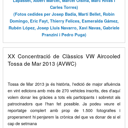
Lapasset, Albert Marcet, Marcel Olsina, Marc Rivas i
Carles Torres)
(Fotos cedides per Josep Badia, Martí Bellet, Robin
Domingo, Eric Fayt, Thierry Felices, Esmeralda Gámez,
Rubén López, Josep Lluís Navarro, Xavi Navas, Gabriele
Pranzini i Pedro Puga)
XX Concentració de Clàssics VW Aircooled
Tossa de Mar 2013 (AVWC)
Tossa de Mar 2013 ja és història, l'edició de major afluència
en vint edicions amb més de 270 vehicles inscrits
, des d'aquí
volem donar les gràcies a tots els participants i sobretot als
patrocinadors que l'han fet possible. Ja podeu veure el
reportatge complert amb prop de 1.500 fotografies i
properament hi penjarem la crònica del que va donar de si el
cap de setmana