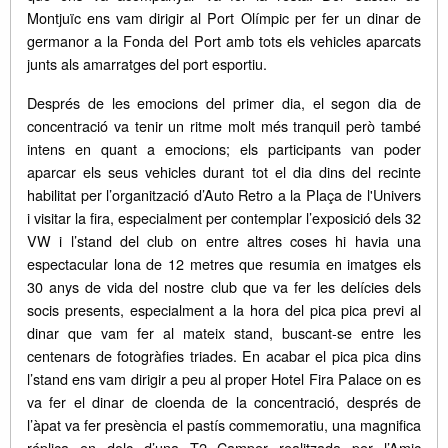
Montjuïc ens vam dirigir al Port Olímpic per fer un dinar de
germanor a la Fonda del Port amb tots els vehicles aparcats
junts als amarratges del port esportiu.
Després de les emocions del primer dia, el segon dia de
concentració va tenir un ritme molt més tranquil però també
intens en quant a emocions; els participants van poder
aparcar els seus vehicles durant tot el dia dins del recinte
habilitat per l’organització d’Auto Retro a la Plaça de l'Univers
i visitar la fira, especialment per contemplar l’exposició dels 32
VW i l’stand del club on entre altres coses hi havia una
espectacular lona de 12 metres que resumia en imatges els
30 anys de vida del nostre club que va fer les delícies dels
socis presents, especialment a la hora del pica pica previ al
dinar que vam fer al mateix stand, buscant-se entre les
centenars de fotogràfies triades. En acabar el pica pica dins
l’stand ens vam dirigir a peu al proper Hotel Fira Palace on es
va fer el dinar de cloenda de la concentració, després de
l’àpat va fer presència el pastís commemoratiu, una magnifica
réplica en dolç d’una T2 Camper realitzada per l’Amic