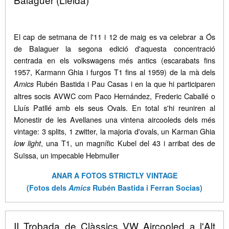
El cap de setmana de l'11 i 12 de maig es va celebrar a Ós
de Balaguer la segona edició d'aquesta concentració
centrada en els volkswagens més antics (escarabats fins
1957, Karmann Ghia i furgos T1 fins al 1959) de la mà dels
Rubén Bastida i Pau Casas i en la que hi participaren
Amics
altres socis AVWC com Paco Hernández, Frederic Caballé o
Lluís Patllé amb els seus Ovals. En total s'hi reuniren al
Monestir de les Avellanes una vintena aircooleds dels més
vintage: 3 splits, 1 zwitter, la majoria d'ovals, un Karman Ghia
, una T1, un magnífic Kubel del 43 i arribat des de
low light
Suïssa, un impecable Hebmuller
ANAR A FOTOS STRICTLY VINTAGE
(Fotos dels
Amics
Rubén Bastida i Ferran Socias)
II Trobada de Clàssics VW Aircooled a l'Alt