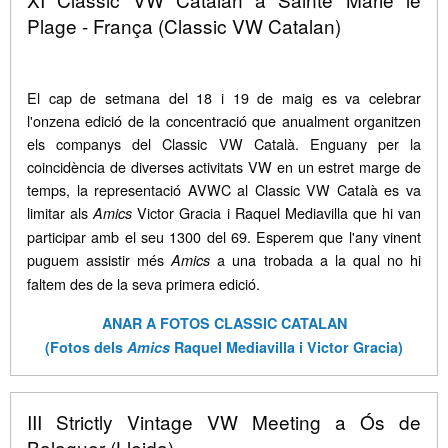
Plage - França (Classic VW Catalan)
El cap de setmana del 18 i 19 de maig es va celebrar
l'onzena edició de la concentració que anualment organitzen
els companys del Classic VW Català. Enguany per la
coincidència de diverses activitats VW en un estret marge de
temps, la representació AVWC al Classic VW Català es va
limitar als
Victor Gracia i Raquel Mediavilla que hi van
Amics
participar amb el seu 1300 del 69. Esperem que l'any vinent
puguem assistir més
a una trobada a la qual no hi
Amics
faltem des de la seva primera edició.
ANAR A FOTOS CLASSIC CATALAN
(Fotos dels
Amics
Raquel Mediavilla i Victor Gracia)
III Strictly Vintage VW Meeting a Ós de
Balaguer (Lleida)