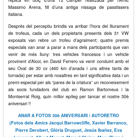
Massimo Arena, fill d’una antiga nissaga de passtissers
italiana.
Després del perceptiu brindis va arribar l’hora del lliurament
de trofeus, cada un dels propietaris presents dels 31 VW
exposats van rebre un trofeu d’agraiment; quatre premis
especials van anar a parar a mans dels participants que van
venir de més lluny: tres vehicles francesos i un vehicle
provinent d’Alcoi, en David Ferrero va venir conduint amb el
seu Oval de 30 cv (460 km d’anada i uns altres tants de
tornada) per estar amb nosaltres en tant significativa data i un
premi especial per als “pares de la criatura” un reconeixement
als socis fundadors del club en Ramon Bartomeus i la
Montserrat Roig, quin millor epíleg per tancar el nostre 30è
aniversari !!
ANAR A FOTOS 30è ANIVERSARI / AUTORETRO
(Fotos dels
Amics
Jacqui Barrowcliffe, Xavier Barranco,
Pierre Derobert, Glòria Druguet, Jesús Ibañez, Eva