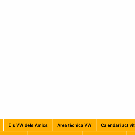
Els VW dels Amics
Àrea tècnica VW
Calendari activi