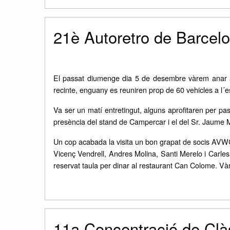
21è Autoretro de Barcel
El passat diumenge dia 5 de desembre vàrem anar a v
recinte, enguany es reuniren prop de 60 vehicles a l´
Va ser un matí entretingut, alguns aprofitaren per pa
presència del stand de Campercar i el del Sr. Jaume
Un cop acabada la visita un bon grapat de socis AVWC
Vicenç Vendrell, Andres Molina, Santi Merelo i Carles
reservat taula per dinar al restaurant Can Colome. V
11a Concentració de Cl