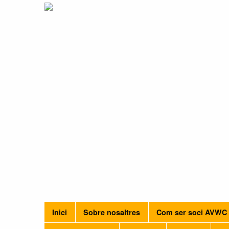
Inici
Sobre nosaltres
Com ser soci AVWC