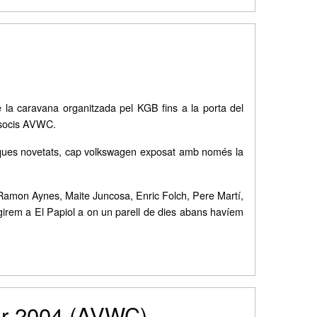
 la caravana organitzada pel KGB fins a la porta del
e socis AVWC.
s poques novetats, cap volkswagen exposat amb només la
 Ramon Aynes, Maite Juncosa, Enric Folch, Pere Martí,
igirem a El Papiol a on un parell de dies abans havíem
ar 2004 (AVWC)