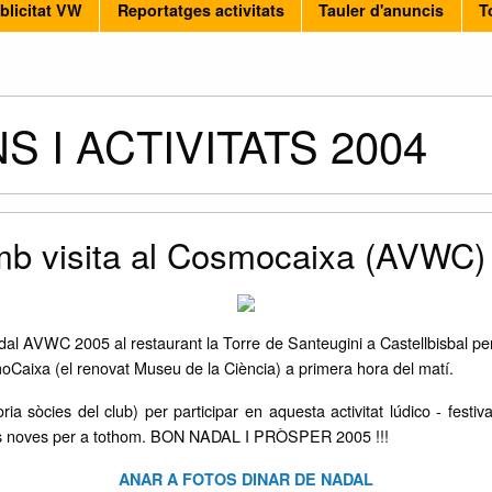
blicitat VW
Reportatges activitats
Tauler d'anuncis
T
I ACTIVITATS 2004
b visita al Cosmocaixa (AVWC)
 AVWC 2005 al restaurant la Torre de Santeugini a Castellbisbal però l
osmoCaixa (el renovat Museu de la Ciència) a primera hora del matí.
a sòcies del club) per participar en aquesta activitat lúdico - festi
ones noves per a tothom. BON NADAL I PRÒSPER 2005 !!!
ANAR A FOTOS DINAR DE NADAL