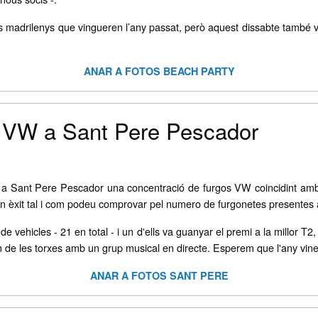
adrilenys que vingueren l’any passat, però aquest dissabte també van
ANAR A FOTOS BEACH PARTY
s VW a Sant Pere Pescador
r a Sant Pere Pescador una concentració de furgos VW coincidint am
 èxit tal i com podeu comprovar pel numero de furgonetes presentes a l'
 vehicles - 21 en total - i un d'ells va guanyar el premi a la millor T2
lum de les torxes amb un grup musical en directe. Esperem que l'any vin
ANAR A FOTOS SANT PERE