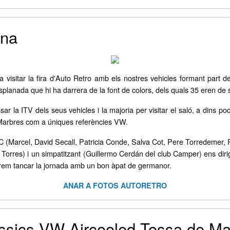
ona
isitar la fira d'Auto Retro amb els nostres vehicles formant part de
esplanada que hi ha darrera de la font de colors, dels quals 35 eren d
ssar la ITV dels seus vehicles i la majoria per visitar el saló, a din
 Marbres com a úniques referències VW.
 (Marcel, David Secall, Patricia Conde, Salva Cot, Pere Torredemer,
 Torres) i un simpatitzant (Guillermo Cerdán del club Camper) ens dir
àrem tancar la jornada amb un bon àpat de germanor.
ANAR A FOTOS AUTORETRO
àssics VW Aircooled Tossa de M