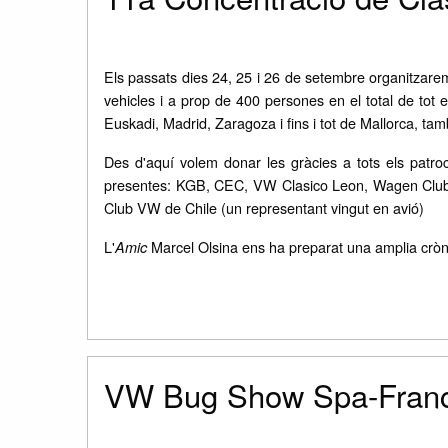
Els passats dies 24, 25 i 26 de setembre organitzar
vehicles i a prop de 400 persones en el total de tot 
Euskadi, Madrid, Zaragoza i fins i tot de Mallorca, ta
Des d'aquí volem donar les gràcies a tots els patro
presentes: KGB, CEC, VW Clasico Leon, Wagen Club 
Club VW de Chile (un representant vingut en avió)
L'
Marcel Olsina ens ha preparat una amplia cròn
Amic
VW Bug Show Spa-Franc