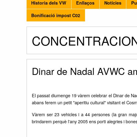
Historia dels VW
Enllaços
Notícies
Pu
Bonificació impost C02
CONCENTRACIONS 
Dinar de Nadal AVWC am
El passat diumenge 19 vàrem celebrar el Dinar de Nadal
abans ferem un petit "aperitiu cultural" visitant el C
Vàrem ser 23 vehicles i a 44 persones (la gran majori
brindarem perquè l'any 2005 ens porti alegries i b