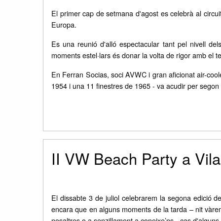
El primer cap de setmana d'agost es celebrà al circu
Europa.
Es una reunió d'alló espectacular tant pel nivell del
moments estel·lars és donar la volta de rigor amb el t
En Ferran Socias, soci AVWC i gran aficionat air-cool
1954 i una 11 finestres de 1965 - va acudir per segon a
II VW Beach Party a Vil
El dissabte 3 de juliol celebrarem la segona edició 
encara que en alguns moments de la tarda – nit vàrem
nosaltres o a senzillament a coneixe’ns - cas d'alguns 