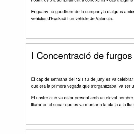
Enguany no gaudirem de la companyia d’alguns amics m
vehicles d’Euskadi i un vehicle de València.
I Concentració de furgo
El cap de setmana del 12 i 13 de juny es va celebra
que era la primera vegada que s'organitzaba, va ser un
El nostre club va estar present amb un elevat nombre de
lliurar en el sopar que es va muntar a la platja a la l