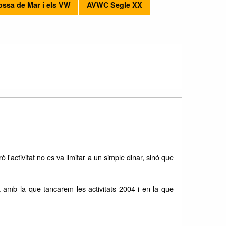
ossa de Mar i els VW
AVWC Segle XX
'activitat no es va limitar a un simple dinar, sinó que
va amb la que tancarem les activitats 2004 i en la que