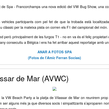
it de Spa - Francorchamps una nova edició del VW Bug Show, una conc
s vehicles participants com pel fet de que la trobada està localitzad
eu clàssic per la mateixa pista on corren els F1 del campionat del món.
ed però principalment de les furgos T1 - no en va és el feliç propiet
ny consecutiu a Bèlgica i ens ha fet arribar aquest reportatge amb un re
ANAR A FOTOS SPA
(Fotos de l'
Amic
Ferran Socias)
assar de Mar (AVWC)
de la VW Beach Party a la platja de Vilassar de Mar on reunirem pro
 ser alguns més ja que diversos socis i simpatitzants s’aproparen n
nous socis -.