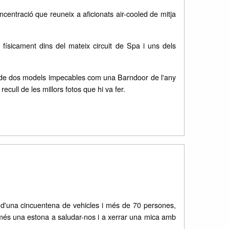
entració que reuneix a aficionats air-cooled de mitja
a físicament dins del mateix circuit de Spa i uns dels
ari de dos models impecables com una Barndoor de l'any
cull de les millors fotos que hi va fer.
p d'una cincuentena de vehicles i més de 70 persones,
omés una estona a saludar-nos i a xerrar una mica amb