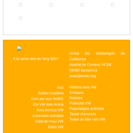
Amics del Volkswagen de
A la xarxa des de l'any 2001
Catalunya
Apartat de Correus 14124
08080 Barcelona
avwc@avwc.org
Historia dels VW
Inici
Enllaços
Sobre nosaltres
Notícies
Com ser soci AVWC
Publicitat VW
Els VW dels Amics
Reportatges activitats
Àrea tècnica VW
Tauler d'anuncis
Calendari activitats
Tossa de Mar i els VW
Edat del meu VW
Estils VW