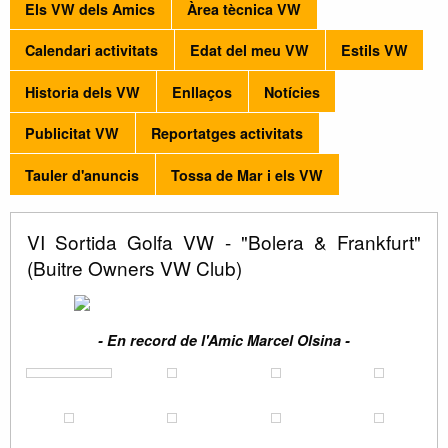
Els VW dels Amics
Àrea tècnica VW
Calendari activitats
Edat del meu VW
Estils VW
Historia dels VW
Enllaços
Notícies
Publicitat VW
Reportatges activitats
Tauler d'anuncis
Tossa de Mar i els VW
VI Sortida Golfa VW - "Bolera & Frankfurt"
(Buitre Owners VW Club)
- En record de l'Amic Marcel Olsina -