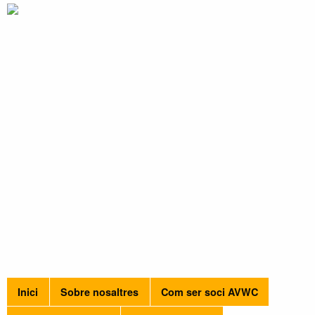
Inici
Sobre nosaltres
Com ser soci AVWC