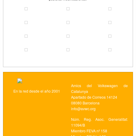
Amics del Volkswagen de
En la red desde el año 2001
Catalunya
Apartado de Correos 14124
08080 Barcelona
info@avwc.org
Núm. Reg. Asoc. Generalitat:
11094/B
Miembro FEVA nº 158