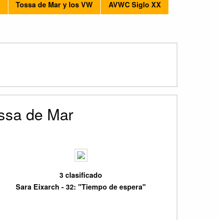
s
Tossa de Mar y los VW
AVWC Siglo XX
ssa de Mar
3 clasificado
Sara Eixarch - 32: "Tiempo de espera"