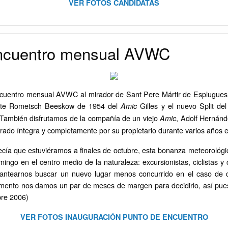
VER FOTOS CANDIDATAS
encuentro mensual AVWC
cuentro mensual AVWC al mirador de Sant Pere Mártir de Esplugues de
ante Rometsch Beeskow de 1954 del
Gilles y el nuevo Split de
Amic
También disfrutamos de la compañía de un viejo
, Adolf Hernán
Amic
rado íntegra y completamente por su propietario durante varios años e
cía que estuviéramos a finales de octubre, esta bonanza meteorológi
go en el centro medio de la naturaleza: excursionistas, ciclistas y 
lantearnos buscar un nuevo lugar menos concurrido en el caso de 
ento nos damos un par de meses de margen para decidirlo, así pue
bre 2006)
VER FOTOS INAUGURACIÓN PUNTO DE ENCUENTRO