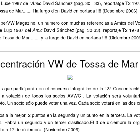
 Luxe 1967 de l'
David Sánchez (pag. 30 - 33), reportatge T2 1978
Amic
ssa de Mar....... i la furgo d'en David en portada !!!! (Desembre 2006)
 SuperVW Magazine, un numero con muchas referencias a Amics del Vol
de Lujo 1967 del
David Sánchez (pag. 30-33), reportaje T2 1978
Amic
 Tossa de Mar ....... y la furgo de David en portada !!!! (Diciembre 200
ncentración VW de Tossa de Mar
as que participarán en el concurso fotográfico de la 13ª Concentrac
 a votación de todos los socios AVWC . La votación será voluntaria
oto. Un socio sólo puede votar una vez. Cada socio votará en las dos c
tos a la mejor, 2 puntos en la segunda y un punto en la tercera. La vo
s. Habrá un segundo y un tercer clasificado.El 3 de diciembre la or
 día 17 de diciembre. (Noviembre 2006)