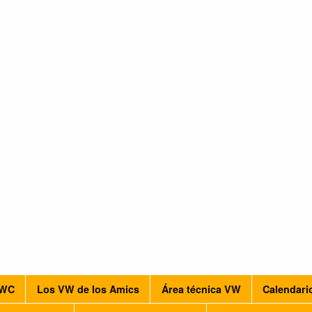
VWC
Los VW de los Amics
Área técnica VW
Calendari