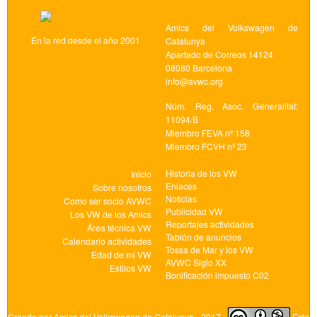
Amics del Volkswagen de
En la red desde el año 2001
Catalunya
Apartado de Correos 14124
08080 Barcelona
info@avwc.org
Núm. Reg. Asoc. Generalitat:
11094/B
Miembro FEVA nº 158
Miembro FCVH nº 23
Historia de los VW
Inicio
Enlaces
Sobre nosotros
Noticias
Como ser socio AVWC
Publicidad VW
Los VW de los Amics
Reportajes actividades
Área técnica VW
Tablón de anuncios
Calendario actividades
Tossa de Mar y los VW
Edad de mi VW
AVWC Siglo XX
Estilos VW
Bonificación impuesto C02
Creado por
Amics del Volkswagen de Catalunya
- 2017 -
Esta